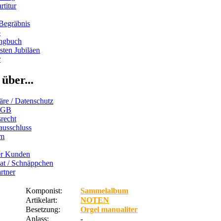
rtitur
Begräbnis
b
ngbuch
ten Jubiläen
r
über...
äre / Datenschutz
AGB
recht
ausschluss
um
er Kunden
iat / Schnäppchen
rtner
Komponist:
Sammelalbum
Artikelart:
NOTEN
Besetzung:
Orgel manualiter
Anlass:
-