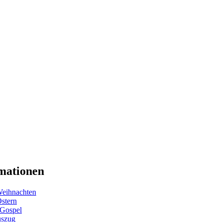
mationen
eihnachten
Ostern
 Gospel
uszug