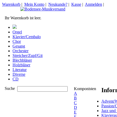
Warenkorb
|
Mein Konto
|
Neukunde?
|
Kasse
|
Anmelden
|
Ihr Warenkorb ist leer.
Orgel
Klavier/Cembalo
Chor
Gesang
Orchester
Streicher/Zupf/Git
Blechbläser
Holzbläser
Literatur
Diverse
CD
Suche
Komponisten
Infor
A
B
Advent/W
C
Passion/
D
Jazz und
E
Klaviera
F