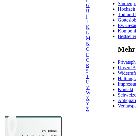
Studienpa
G
Hochzeit
H
Tod und 
I
Gotteslo
J
Ev. Gesa
K
Komponis
L
Bestselle
M
N
Mehr 
O
P
Q
Privatsph
R
Unsere 
S
Widerrufs
T
Haftungs
U
Impress
V
Kontakt
W
Schweiz
X
Antiquar
Y
Verlagspa
Z