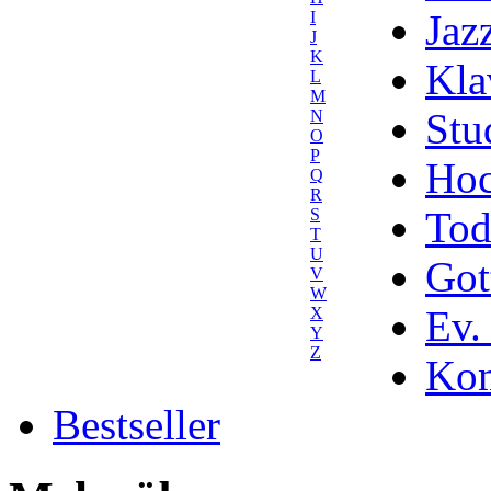
Jaz
I
J
K
Kla
L
M
Stu
N
O
P
Hoc
Q
R
Tod
S
T
U
Got
V
W
Ev.
X
Y
Z
Kom
Bestseller