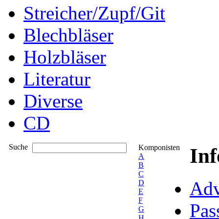
Streicher/Zupf/Git
Blechbläser
Holzbläser
Literatur
Diverse
CD
Suche
Komponisten
In
A
B
C
Adv
D
E
F
Pas
G
H