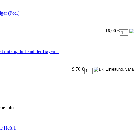
gar (Ped.)
16,00 €
t mit dir, du Land der Bayern"
9,70 €
che
info
e Heft 1