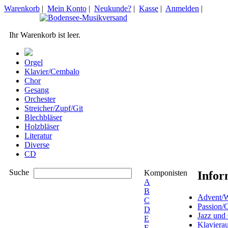
Warenkorb
|
Mein Konto
|
Neukunde?
|
Kasse
|
Anmelden
|
Ihr Warenkorb ist leer.
Orgel
Klavier/Cembalo
Chor
Gesang
Orchester
Streicher/Zupf/Git
Blechbläser
Holzbläser
Literatur
Diverse
CD
Suche
Komponisten
Infor
A
B
Advent/W
C
Passion/
D
Jazz und
E
Klaviera
F