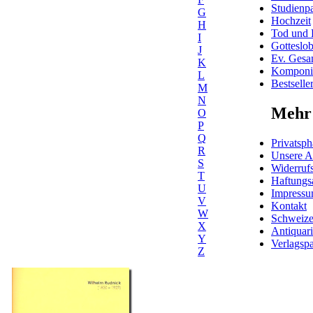
Studienpa
G
Hochzeit
H
Tod und 
I
Gotteslo
J
Ev. Gesa
K
Komponis
L
Bestselle
M
N
Mehr 
O
P
Q
Privatsph
R
Unsere 
S
Widerrufs
T
Haftungs
U
Impress
V
Kontakt
W
Schweiz
X
Antiquar
Y
Verlagspa
Z