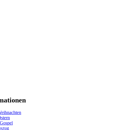
mationen
eihnachten
Ostern
 Gospel
uszug