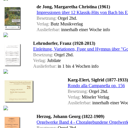
de Jong, Margaretha Christina (1961)
Impressionen über 12 Klassik-Hits von Bach bis El
Besetzung:
Orgel 2hd.
Verlag:
Butz Musikverlag
Auslieferbar:
innerhalb einer Woche
info
Lehrndorfer, Franz (1928-2013)
Einleitung, Variationen, Fuge und Hymnus über "Got
Besetzung:
Orgel 2hd.
Verlag:
Jubilate
Auslieferbar:
in 1 bis 4 Wochen
info
Karg-Elert, Sigfrid (1877-1933)
Rondo alla Campanella op. 156
Besetzung:
Orgel 2hd.
Verlag:
Möseler Verlag
Auslieferbar:
innerhalb einer Wo
Herzog, Johann Georg (1822-1909)
Orgelwerke Band 4 - Choralgebundene Orgelwerk
Besetzung:
Orgel 2hd.