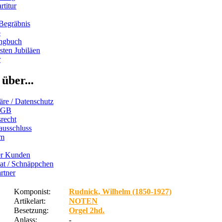
rtitur
Begräbnis
b
ngbuch
ten Jubiläen
r
über...
äre / Datenschutz
AGB
recht
ausschluss
um
er Kunden
iat / Schnäppchen
rtner
Komponist:
Rudnick, Wilhelm (1850-1927)
Artikelart:
NOTEN
Besetzung:
Orgel 2hd.
Anlass:
-