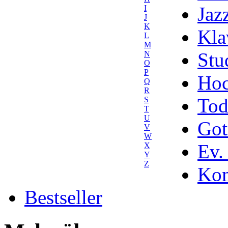
Jaz
I
J
K
Kla
L
M
Stu
N
O
P
Hoc
Q
R
Tod
S
T
U
Got
V
W
Ev.
X
Y
Z
Kom
Bestseller