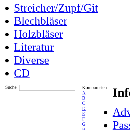
Streicher/Zupf/Git
Blechbläser
Holzbläser
Literatur
Diverse
CD
Suche
Komponisten
In
A
B
C
Adv
D
E
F
Pas
G
H