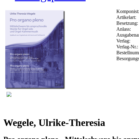
Komponist
Artikelart:
Besetzung:
Anlass:
Ausgabenar
Verlag:
Verlag-Nr.
Bestellnu
Besorgungs
Wegele, Ulrike-Theresia