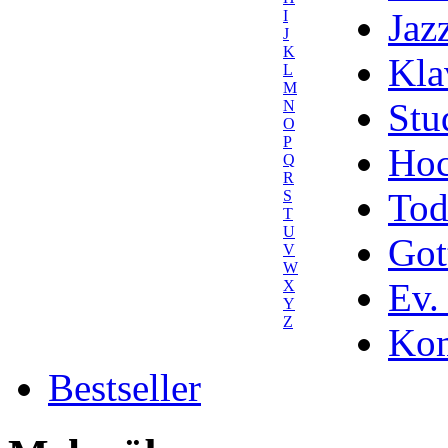
Jaz
I
J
K
Kla
L
M
Stu
N
O
P
Hoc
Q
R
Tod
S
T
U
Got
V
W
Ev.
X
Y
Z
Kom
Bestseller