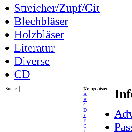
Streicher/Zupf/Git
Blechbläser
Holzbläser
Literatur
Diverse
CD
Suche
Komponisten
In
A
B
C
Adv
D
E
F
Pas
G
H