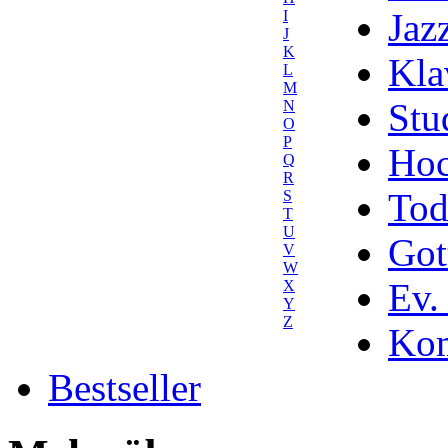
Jaz
I
J
K
Kla
L
M
Stu
N
O
P
Hoc
Q
R
Tod
S
T
U
Got
V
W
Ev.
X
Y
Z
Kom
Bestseller