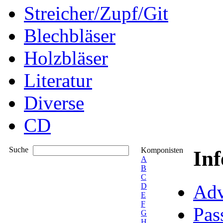
Streicher/Zupf/Git
Blechbläser
Holzbläser
Literatur
Diverse
CD
Suche
Komponisten
In
A
B
C
Adv
D
E
F
Pas
G
H