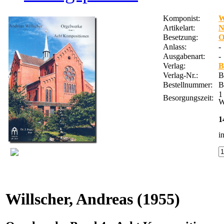
Komponist:
W
Artikelart:
Besetzung:
O
Anlass:
-
Ausgabenart:
-
Verlag:
B
Verlag-Nr.:
B
Bestellnummer:
B
1
Besorgungszeit:
W
1
i
Willscher, Andreas
(1955)