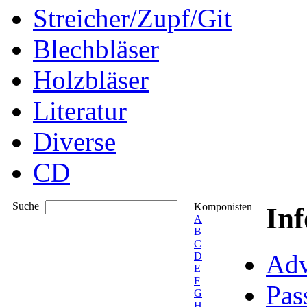
Streicher/Zupf/Git
Blechbläser
Holzbläser
Literatur
Diverse
CD
Suche
Komponisten
In
A
B
C
Adv
D
E
F
Pas
G
H