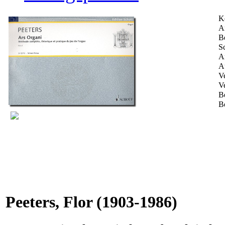
K
Ar
B
Sc
A
A
Ve
V
B
B
Peeters, Flor
(1903-1986)