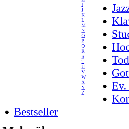
Jaz
I
J
K
Kla
L
M
Stu
N
O
P
Hoc
Q
R
Tod
S
T
U
Got
V
W
Ev.
X
Y
Z
Kom
Bestseller