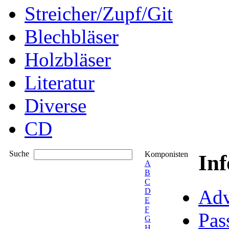
Streicher/Zupf/Git
Blechbläser
Holzbläser
Literatur
Diverse
CD
Suche
Komponisten
In
A
B
C
Adv
D
E
F
Pas
G
H