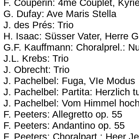
F. Couperin: 4me Couplet, Kyri
G. Dufay: Ave Maris Stella
J. des Prés: Trio
H. Isaac: Süsser Vater, Herre G
G.F. Kauffmann: Choralprel.: 
J.L. Krebs: Trio
J. Obrecht: Trio
J. Pachelbel: Fuga, VIe Modus
J. Pachelbel: Partita: Herzlich 
J. Pachelbel: Vom Himmel hoc
F. Peeters: Allegretto op. 55
F. Peeters: Andantino op. 55
F. Peeters: Choralpart.: Heer J