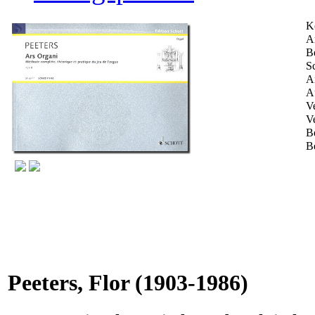
K
Ar
B
Sc
A
A
Ve
V
B
B
Peeters, Flor
(1903-1986)