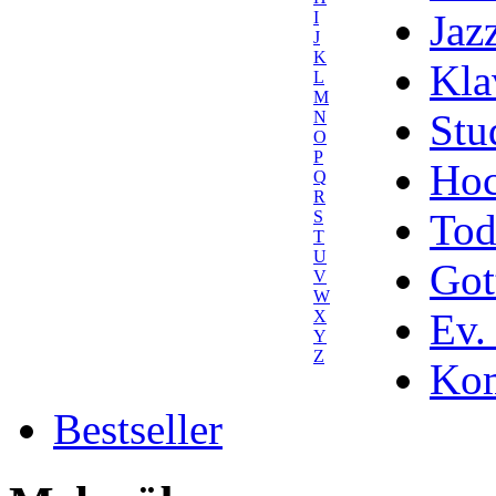
Jaz
I
J
K
Kla
L
M
Stu
N
O
P
Hoc
Q
R
Tod
S
T
U
Got
V
W
Ev.
X
Y
Z
Kom
Bestseller