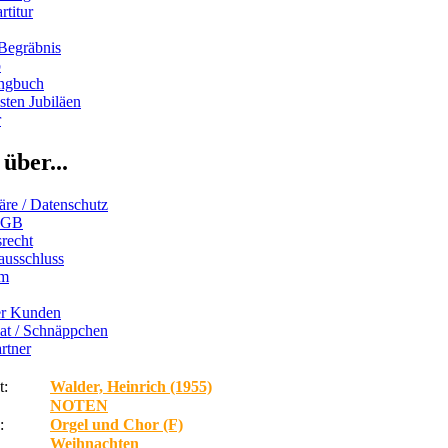
rtitur
Begräbnis
b
ngbuch
ten Jubiläen
r
über...
äre / Datenschutz
AGB
recht
ausschluss
um
er Kunden
iat / Schnäppchen
rtner
t:
Walder, Heinrich (1955)
NOTEN
:
Orgel und Chor (F)
Weihnachten