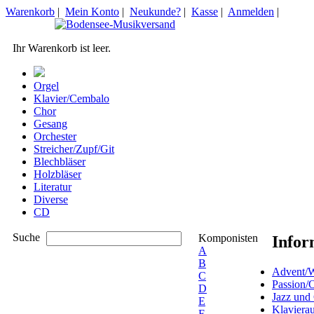
Warenkorb
|
Mein Konto
|
Neukunde?
|
Kasse
|
Anmelden
|
Ihr Warenkorb ist leer.
Orgel
Klavier/Cembalo
Chor
Gesang
Orchester
Streicher/Zupf/Git
Blechbläser
Holzbläser
Literatur
Diverse
CD
Suche
Komponisten
Infor
A
B
Advent/W
C
Passion/
D
Jazz und
E
Klaviera
F