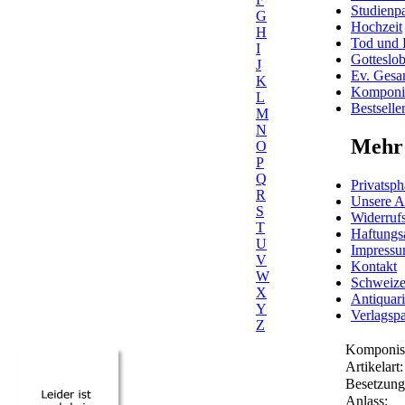
Studienpa
G
Hochzeit
H
Tod und 
I
Gotteslo
J
Ev. Gesa
K
Komponis
L
Bestselle
M
N
Mehr 
O
P
Q
Privatsph
R
Unsere 
S
Widerrufs
T
Haftungs
U
Impress
V
Kontakt
W
Schweiz
X
Antiquar
Y
Verlagspa
Z
Komponis
Artikelart:
Besetzung
Anlass: