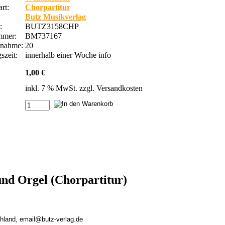
rt:
Chorpartitur
Butz Musikverlag
.:
BUTZ3158CHP
ummer:
BM737167
bnahme:
20
szeit:
innerhalb einer Woche
info
1,00 €
inkl. 7 % MwSt. zzgl.
Versandkosten
nd Orgel (Chorpartitur)
chland, email@butz-verlag.de