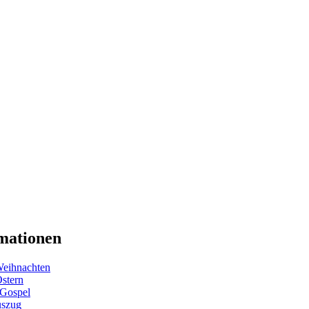
mationen
eihnachten
Ostern
 Gospel
uszug