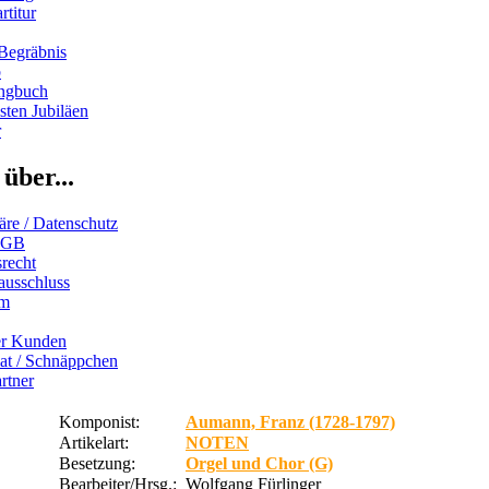
rtitur
Begräbnis
b
ngbuch
ten Jubiläen
r
über...
äre / Datenschutz
AGB
recht
ausschluss
um
er Kunden
iat / Schnäppchen
rtner
Komponist:
Aumann, Franz (1728-1797)
Artikelart:
NOTEN
Besetzung:
Orgel und Chor (G)
Bearbeiter/Hrsg.:
Wolfgang Fürlinger