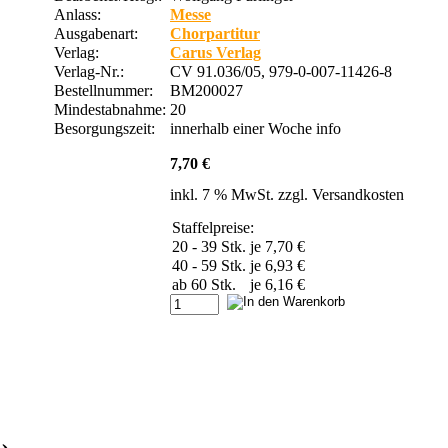
Anlass:
Messe
Ausgabenart:
Chorpartitur
Verlag:
Carus Verlag
Verlag-Nr.:
CV 91.036/05, 979-0-007-11426-8
Bestellnummer:
BM200027
Mindestabnahme:
20
Besorgungszeit:
innerhalb einer Woche
info
7,70 €
inkl. 7 % MwSt. zzgl.
Versandkosten
Staffelpreise:
20 - 39 Stk.
je 7,70 €
40 - 59 Stk.
je 6,93 €
ab 60 Stk.
je 6,16 €