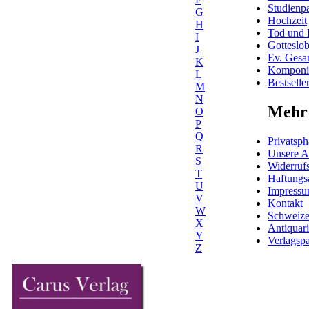
Studienpa
G
Hochzeit
H
Tod und 
I
Gotteslo
J
Ev. Gesa
K
Komponis
L
Bestselle
M
N
Mehr 
O
P
Q
Privatsph
R
Unsere 
S
Widerrufs
T
Haftungs
U
Impress
V
Kontakt
W
Schweiz
X
Antiquar
Y
Verlagspa
Z