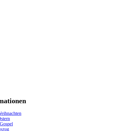
mationen
eihnachten
Ostern
 Gospel
uszug