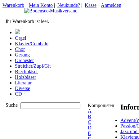
Warenkorb
|
Mein Konto
|
Neukunde?
|
Kasse
|
Anmelden
|
Ihr Warenkorb ist leer.
Orgel
Klavier/Cembalo
Chor
Gesang
Orchester
Streicher/Zupf/Git
Blechbläser
Holzbläser
Literatur
Diverse
CD
Suche
Komponisten
Infor
A
B
Advent/W
C
Passion/
D
Jazz und
E
Klaviera
F