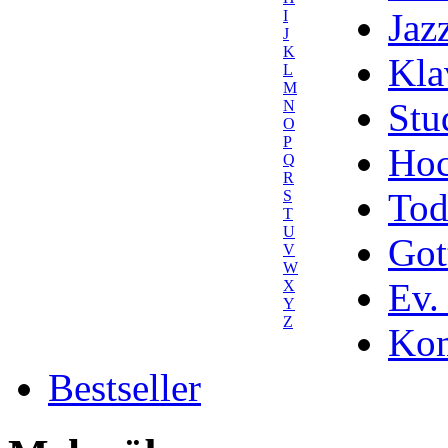
Jaz
I
J
K
Kla
L
M
Stu
N
O
P
Hoc
Q
R
Tod
S
T
U
Got
V
W
Ev.
X
Y
Z
Kom
Bestseller