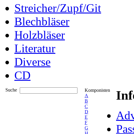
Streicher/Zupf/Git
Blechbläser
Holzbläser
Literatur
Diverse
CD
Suche
Komponisten
In
A
B
C
Adv
D
E
F
Pas
G
H