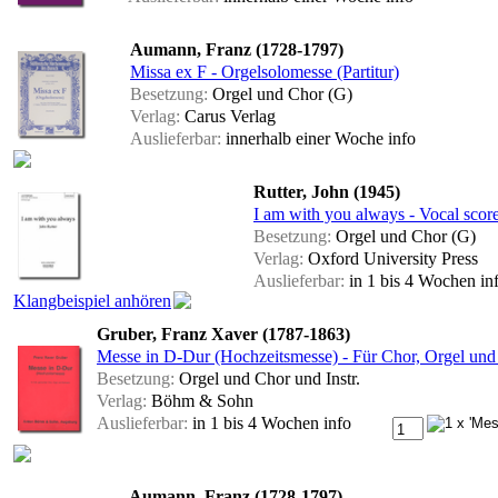
Aumann, Franz (1728-1797)
Missa ex F - Orgelsolomesse (Partitur)
Besetzung:
Orgel und Chor (G)
Verlag:
Carus Verlag
Auslieferbar:
innerhalb einer Woche
info
Rutter, John (1945)
I am with you always - Vocal scor
Besetzung:
Orgel und Chor (G)
Verlag:
Oxford University Press
Auslieferbar:
in 1 bis 4 Wochen
in
Klangbeispiel anhören
Gruber, Franz Xaver (1787-1863)
Messe in D-Dur (Hochzeitsmesse) - Für Chor, Orgel und k
Besetzung:
Orgel und Chor und Instr.
Verlag:
Böhm & Sohn
Auslieferbar:
in 1 bis 4 Wochen
info
Aumann, Franz (1728-1797)