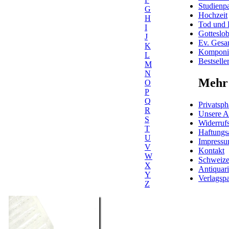
Studienpa
G
Hochzeit
H
Tod und 
I
Gotteslo
J
Ev. Gesa
K
Komponis
L
Bestselle
M
N
Mehr 
O
P
Q
Privatsph
R
Unsere 
S
Widerrufs
T
Haftungs
U
Impress
V
Kontakt
W
Schweiz
X
Antiquar
Y
Verlagspa
Z