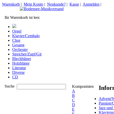
Warenkorb
|
Mein Konto
|
Neukunde?
|
Kasse
|
Anmelden
|
Ihr Warenkorb ist leer.
Orgel
Klavier/Cembalo
Chor
Gesang
Orchester
Streicher/Zupf/Git
Blechbläser
Holzbläser
Literatur
Diverse
CD
Suche
Komponisten
Infor
A
B
Advent/W
C
Passion/
D
Jazz und
E
Klaviera
F