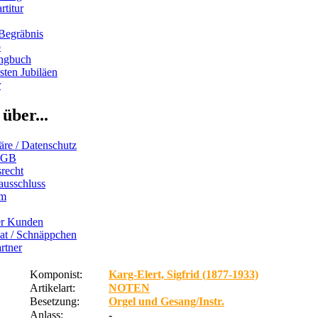
rtitur
Begräbnis
b
ngbuch
ten Jubiläen
r
über...
äre / Datenschutz
AGB
recht
ausschluss
um
er Kunden
iat / Schnäppchen
rtner
Komponist:
Karg-Elert, Sigfrid (1877-1933)
Artikelart:
NOTEN
Besetzung:
Orgel und Gesang/Instr.
Anlass:
-