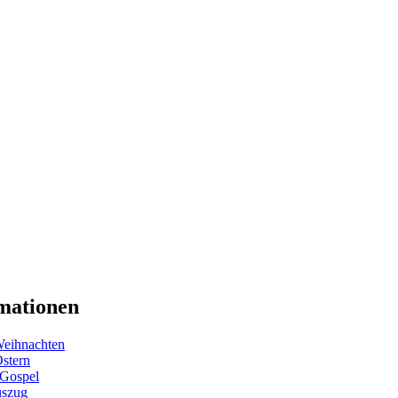
mationen
eihnachten
Ostern
 Gospel
uszug