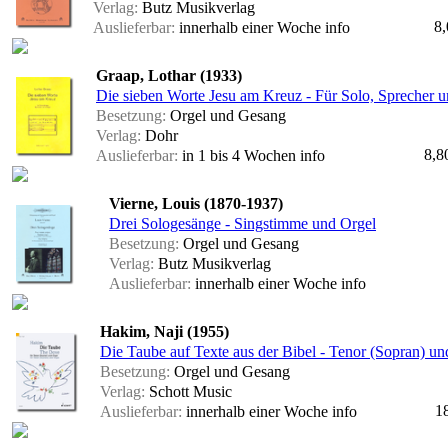
Verlag:
Butz Musikverlag
8,
Auslieferbar:
innerhalb einer Woche
info
Graap, Lothar (1933)
Die sieben Worte Jesu am Kreuz - Für Solo, Sprecher 
Besetzung:
Orgel und Gesang
Verlag:
Dohr
8,8
Auslieferbar:
in 1 bis 4 Wochen
info
Vierne, Louis (1870-1937)
Drei Sologesänge - Singstimme und Orgel
Besetzung:
Orgel und Gesang
Verlag:
Butz Musikverlag
Auslieferbar:
innerhalb einer Woche
info
Hakim, Naji (1955)
Die Taube auf Texte aus der Bibel - Tenor (Sopran) un
Besetzung:
Orgel und Gesang
Verlag:
Schott Music
1
Auslieferbar:
innerhalb einer Woche
info