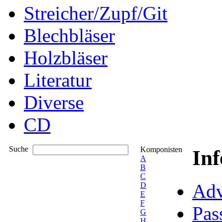
Streicher/Zupf/Git
Blechbläser
Holzbläser
Literatur
Diverse
CD
Suche
Komponisten
In
A
B
C
Adv
D
E
F
Pas
G
H