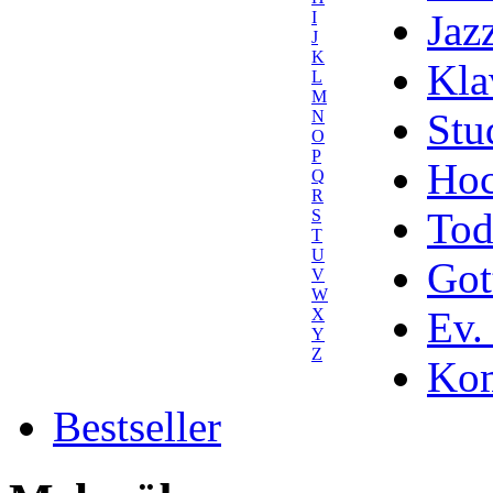
Jaz
I
J
K
Kla
L
M
Stu
N
O
P
Hoc
Q
R
Tod
S
T
U
Got
V
W
Ev.
X
Y
Z
Kom
Bestseller