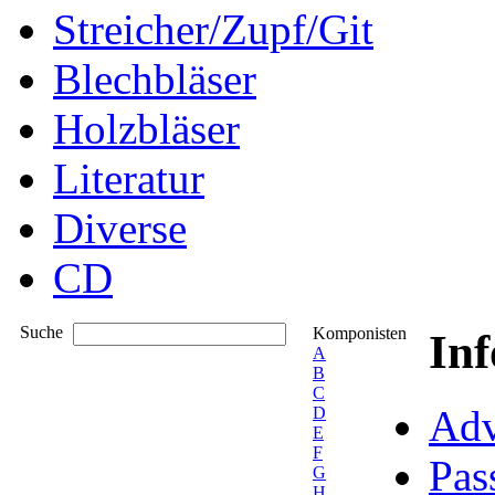
Streicher/Zupf/Git
Blechbläser
Holzbläser
Literatur
Diverse
CD
Suche
Komponisten
In
A
B
C
Adv
D
E
F
Pas
G
H