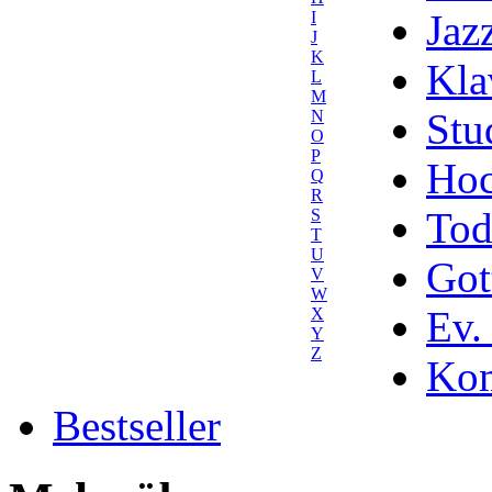
Jaz
I
J
K
Kla
L
M
Stu
N
O
P
Hoc
Q
R
Tod
S
T
U
Got
V
W
Ev.
X
Y
Z
Kom
Bestseller