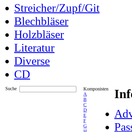
Streicher/Zupf/Git
Blechbläser
Holzbläser
Literatur
Diverse
CD
Suche
Komponisten
In
A
B
C
Adv
D
E
F
Pas
G
H