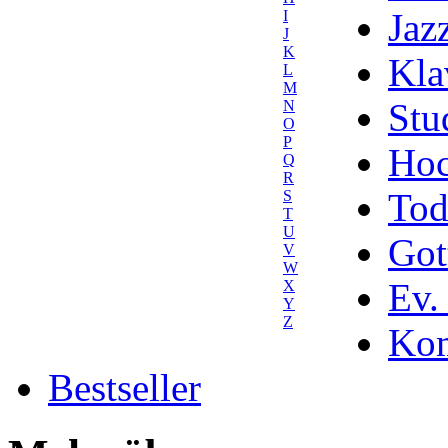
Jaz
I
J
K
Kla
L
M
Stu
N
O
P
Hoc
Q
R
Tod
S
T
U
Got
V
W
Ev.
X
Y
Z
Kom
Bestseller