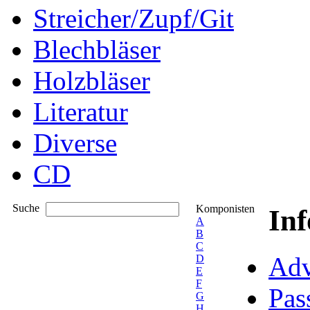
Streicher/Zupf/Git
Blechbläser
Holzbläser
Literatur
Diverse
CD
Suche
Komponisten
In
A
B
C
Adv
D
E
F
Pas
G
H