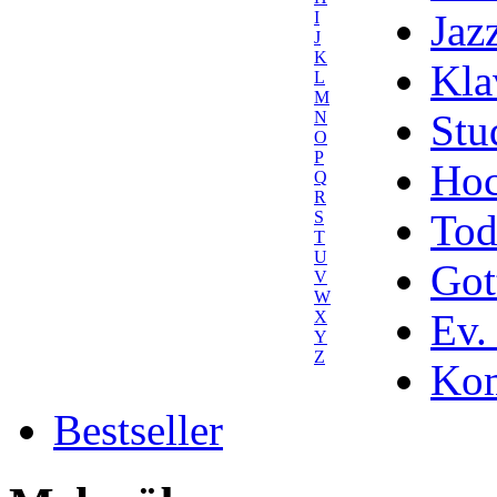
Jaz
I
J
K
Kla
L
M
Stu
N
O
P
Hoc
Q
R
Tod
S
T
U
Got
V
W
Ev.
X
Y
Z
Kom
Bestseller