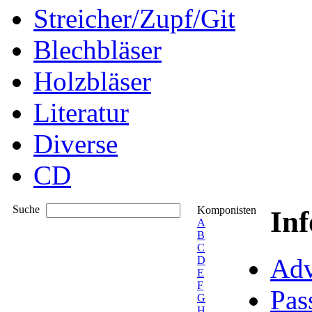
Streicher/Zupf/Git
Blechbläser
Holzbläser
Literatur
Diverse
CD
Suche
Komponisten
In
A
B
C
Adv
D
E
F
Pas
G
H