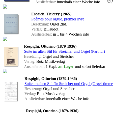
32,
Auslieferbar:
innerhalb einer Woche
info
Escaich, Thierry (1965)
Poèmes pour orgue, premier livre
Besetzung:
Orgel 2hd.
Verlag:
Billaudot
Auslieferbar:
in 1 bis 4 Wochen
info
Respighi, Ottorino (1879-1936)
Suite im alten Stil für Streicher und Orgel (Partitur)
Besetzung:
Orgel und Streicher
Verlag:
Butz Musikverlag
Auslieferbar:
1 Expl.
an Lager
und sofort lieferbar
Respighi, Ottorino (1879-1936)
Suite im alten Stil für Streicher und Orgel (Orgelstimme
Besetzung:
Orgel und Streicher
Verlag:
Butz Musikverlag
Auslieferbar:
innerhalb einer Woche
info
Respighi, Ottorino (1879-1936)