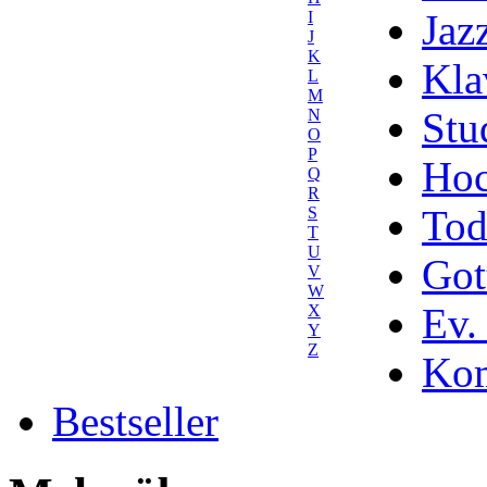
Jaz
I
J
K
Kla
L
M
Stu
N
O
P
Hoc
Q
R
Tod
S
T
U
Got
V
W
Ev.
X
Y
Z
Kom
Bestseller