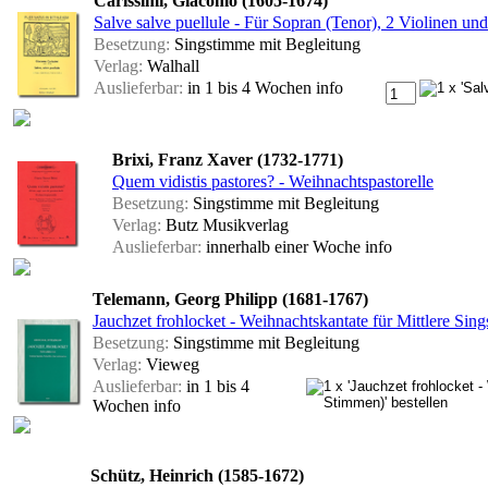
Carissimi, Giacomo (1605-1674)
Salve salve puellule - Für Sopran (Tenor), 2 Violinen un
Besetzung:
Singstimme mit Begleitung
Verlag:
Walhall
Auslieferbar:
in 1 bis 4 Wochen
info
Brixi, Franz Xaver (1732-1771)
Quem vidistis pastores? - Weihnachtspastorelle
Besetzung:
Singstimme mit Begleitung
Verlag:
Butz Musikverlag
Auslieferbar:
innerhalb einer Woche
info
Telemann, Georg Philipp (1681-1767)
Jauchzet frohlocket - Weihnachtskantate für Mittlere Sin
Besetzung:
Singstimme mit Begleitung
Verlag:
Vieweg
Auslieferbar:
in 1 bis 4
Wochen
info
Schütz, Heinrich (1585-1672)