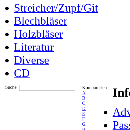
Streicher/Zupf/Git
Blechbläser
Holzbläser
Literatur
Diverse
CD
Suche
Komponisten
In
A
B
C
Adv
D
E
F
Pas
G
H