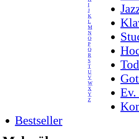
Jaz
I
J
K
Kla
L
M
Stu
N
O
P
Hoc
Q
R
Tod
S
T
U
Got
V
W
Ev.
X
Y
Z
Kom
Bestseller