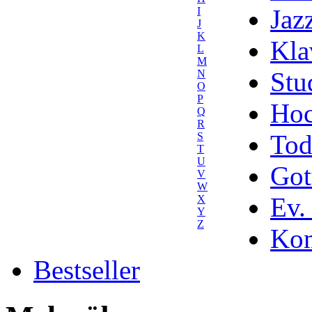
Jaz
I
J
K
Kla
L
M
Stu
N
O
P
Hoc
Q
R
Tod
S
T
U
Got
V
W
Ev.
X
Y
Z
Kom
Bestseller