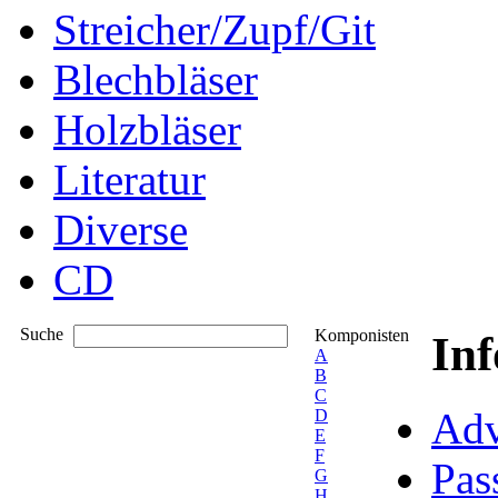
Streicher/Zupf/Git
Blechbläser
Holzbläser
Literatur
Diverse
CD
Suche
Komponisten
In
A
B
C
Adv
D
E
F
Pas
G
H