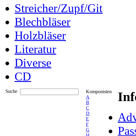
Streicher/Zupf/Git
Blechbläser
Holzbläser
Literatur
Diverse
CD
Suche
Komponisten
In
A
B
C
Adv
D
E
F
Pas
G
H