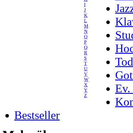
Jaz
I
J
K
Kla
L
M
Stu
N
O
P
Hoc
Q
R
Tod
S
T
U
Got
V
W
Ev.
X
Y
Z
Kom
Bestseller