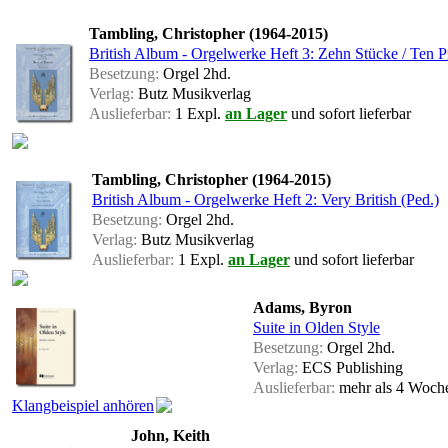
Tambling, Christopher (1964-2015)
British Album - Orgelwerke Heft 3: Zehn Stücke / Ten P
Besetzung:
Orgel 2hd.
Verlag:
Butz Musikverlag
Auslieferbar:
1 Expl.
an Lager
und sofort lieferbar
Tambling, Christopher (1964-2015)
British Album - Orgelwerke Heft 2: Very British (Ped.)
Besetzung:
Orgel 2hd.
Verlag:
Butz Musikverlag
Auslieferbar:
1 Expl.
an Lager
und sofort lieferbar
Adams, Byron
Suite in Olden Style
Besetzung:
Orgel 2hd.
Verlag:
ECS Publishing
Auslieferbar:
mehr als 4 Woc
Klangbeispiel anhören
John, Keith