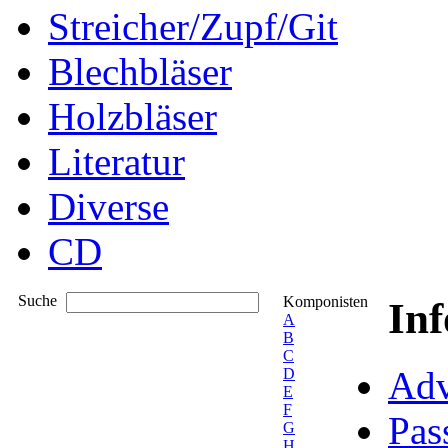
Streicher/Zupf/Git
Blechbläser
Holzbläser
Literatur
Diverse
CD
Suche
Komponisten
In
A
B
C
Adv
D
E
F
Pas
G
H