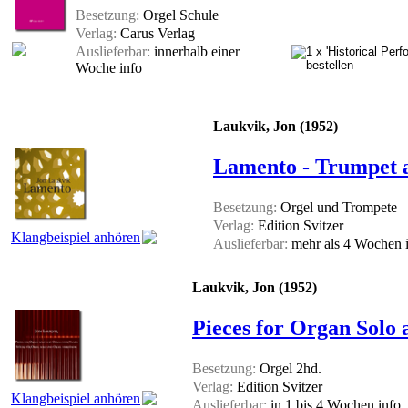
Besetzung:
Orgel Schule
Verlag:
Carus Verlag
Auslieferbar:
innerhalb einer
Woche
info
Laukvik, Jon (1952)
Lamento - Trumpet 
Besetzung:
Orgel und Trompete
Verlag:
Edition Svitzer
Klangbeispiel anhören
Auslieferbar:
mehr als 4 Wochen
Laukvik, Jon (1952)
Pieces for Organ Solo
Besetzung:
Orgel 2hd.
Verlag:
Edition Svitzer
Klangbeispiel anhören
Auslieferbar:
in 1 bis 4 Wochen
info