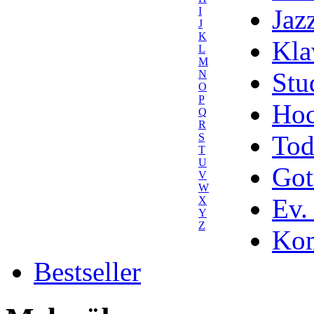
Jaz
I
J
K
Kla
L
M
Stu
N
O
P
Hoc
Q
R
Tod
S
T
U
Got
V
W
Ev.
X
Y
Z
Kom
Bestseller