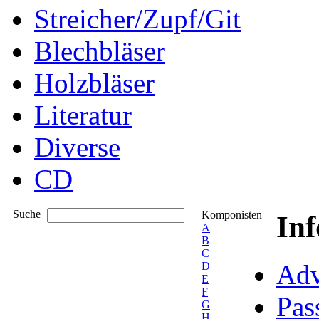
Streicher/Zupf/Git
Blechbläser
Holzbläser
Literatur
Diverse
CD
Suche
Komponisten
In
A
B
C
Adv
D
E
F
Pas
G
H