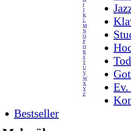
Jaz
I
J
K
Kla
L
M
Stu
N
O
P
Hoc
Q
R
Tod
S
T
U
Got
V
W
Ev.
X
Y
Z
Kom
Bestseller