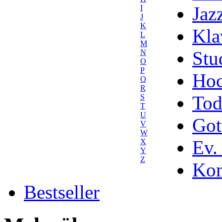
Jaz
I
J
K
Kla
L
M
Stu
N
O
P
Hoc
Q
R
Tod
S
T
U
Got
V
W
Ev.
X
Y
Z
Kom
Bestseller