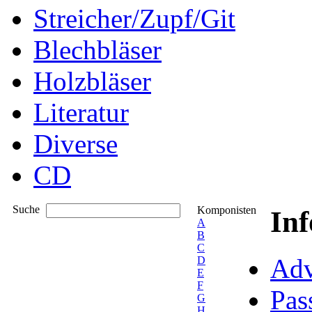
Streicher/Zupf/Git
Blechbläser
Holzbläser
Literatur
Diverse
CD
Suche
Komponisten
In
A
B
C
Adv
D
E
F
Pas
G
H