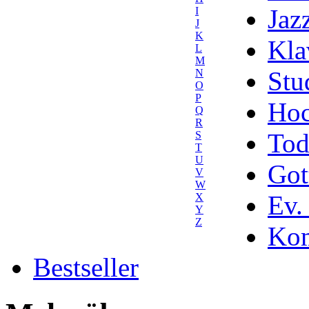
Jaz
I
J
K
Kla
L
M
Stu
N
O
P
Hoc
Q
R
Tod
S
T
U
Got
V
W
Ev.
X
Y
Z
Kom
Bestseller