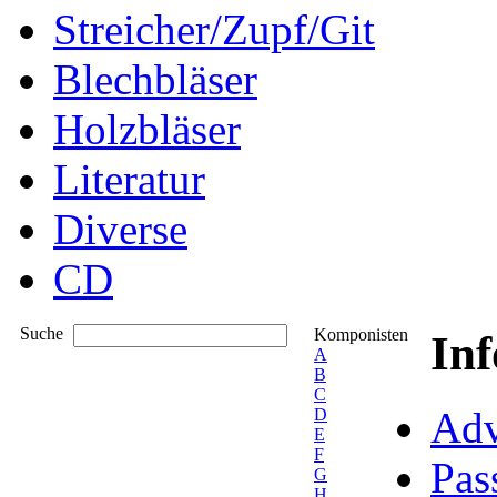
Streicher/Zupf/Git
Blechbläser
Holzbläser
Literatur
Diverse
CD
Suche
Komponisten
In
A
B
C
Adv
D
E
F
Pas
G
H