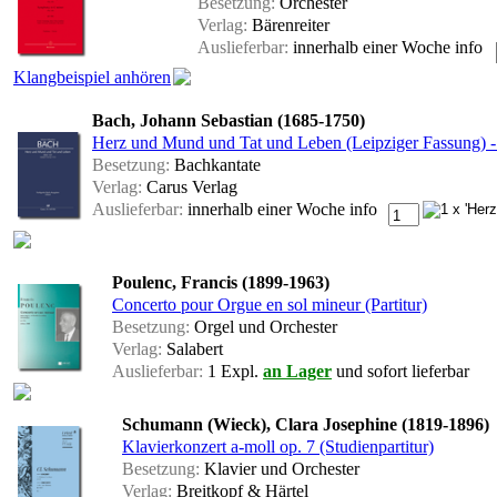
Besetzung:
Orchester
Verlag:
Bärenreiter
Auslieferbar:
innerhalb einer Woche
info
Klangbeispiel anhören
Bach, Johann Sebastian (1685-1750)
Herz und Mund und Tat und Leben (Leipziger Fassung) -
Besetzung:
Bachkantate
Verlag:
Carus Verlag
Auslieferbar:
innerhalb einer Woche
info
Poulenc, Francis (1899-1963)
Concerto pour Orgue en sol mineur (Partitur)
Besetzung:
Orgel und Orchester
Verlag:
Salabert
Auslieferbar:
1 Expl.
an Lager
und sofort lieferbar
Schumann (Wieck), Clara Josephine (1819-1896)
Klavierkonzert a-moll op. 7 (Studienpartitur)
Besetzung:
Klavier und Orchester
Verlag:
Breitkopf & Härtel