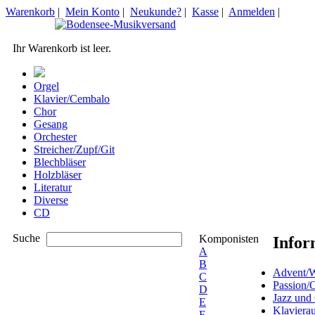
Warenkorb
|
Mein Konto
|
Neukunde?
|
Kasse
|
Anmelden
|
Ihr Warenkorb ist leer.
Orgel
Klavier/Cembalo
Chor
Gesang
Orchester
Streicher/Zupf/Git
Blechbläser
Holzbläser
Literatur
Diverse
CD
Suche
Komponisten
Infor
A
B
Advent/W
C
Passion/
D
Jazz und
E
Klaviera
F