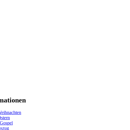
mationen
eihnachten
Ostern
 Gospel
uszug