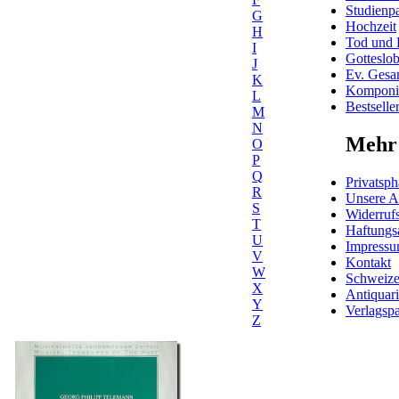
Studienpa
G
Hochzeit
H
Tod und 
I
Gotteslo
J
Ev. Gesa
K
Komponis
L
Bestselle
M
N
Mehr 
O
P
Q
Privatsph
R
Unsere 
S
Widerrufs
T
Haftungs
U
Impress
V
Kontakt
W
Schweiz
X
Antiquar
Y
Verlagspa
Z