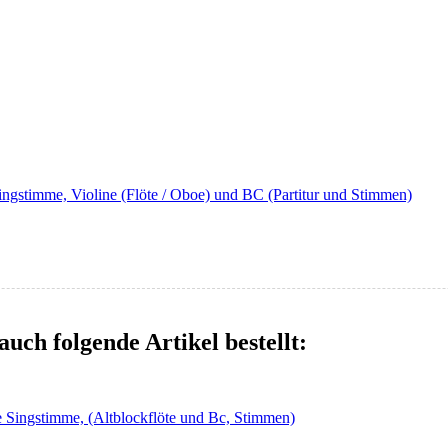
Singstimme, Violine (Flöte / Oboe) und BC (Partitur und Stimmen)
auch folgende Artikel bestellt:
e Singstimme, (Altblockflöte und Bc, Stimmen)