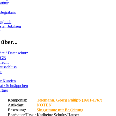
rtitur
Begräbnis
b
ngbuch
ten Jubiläen
r
über...
äre / Datenschutz
AGB
recht
ausschluss
um
er Kunden
iat / Schnäppchen
rtner
Komponist:
Telemann, Georg Philipp (1681-1767)
Artikelart:
NOTEN
Besetzung:
Singstimme mit Begleitung
Bearbeiter/Hrsg.:
Karlheinz Schultz-Hauser