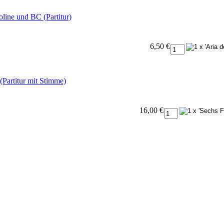
oline und BC (Partitur)
6,50 €
(Partitur mit Stimme)
16,00 €