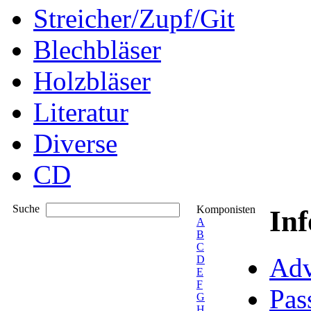
Streicher/Zupf/Git
Blechbläser
Holzbläser
Literatur
Diverse
CD
Suche
Komponisten
In
A
B
C
Adv
D
E
F
Pas
G
H