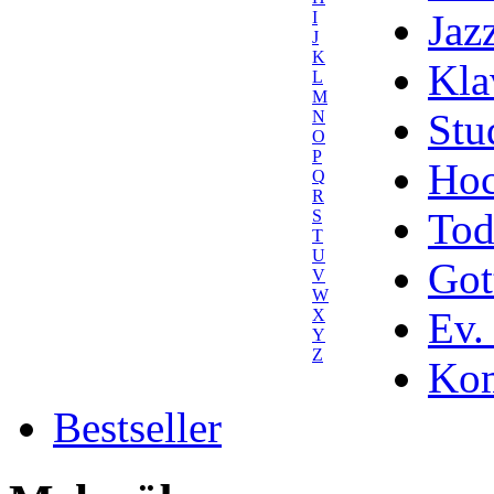
Jaz
I
J
K
Kla
L
M
Stu
N
O
P
Hoc
Q
R
Tod
S
T
U
Got
V
W
Ev.
X
Y
Z
Kom
Bestseller