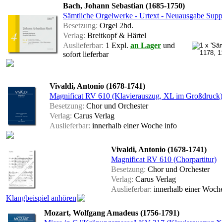
Bach, Johann Sebastian (1685-1750)
Sämtliche Orgelwerke - Urtext - Neuausgabe Su
Besetzung:
Orgel 2hd.
Verlag:
Breitkopf & Härtel
Auslieferbar:
1 Expl.
an Lager
und
sofort lieferbar
Vivaldi, Antonio (1678-1741)
Magnificat RV 610 (Klavierauszug, XL im Großdruck
Besetzung:
Chor und Orchester
Verlag:
Carus Verlag
Auslieferbar:
innerhalb einer Woche
info
Vivaldi, Antonio (1678-1741)
Magnificat RV 610 (Chorpartitur)
Besetzung:
Chor und Orchester
Verlag:
Carus Verlag
Auslieferbar:
innerhalb einer Woc
Klangbeispiel anhören
Mozart, Wolfgang Amadeus (1756-1791)