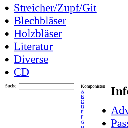
Streicher/Zupf/Git
Blechbläser
Holzbläser
Literatur
Diverse
CD
Suche
Komponisten
In
A
B
C
Adv
D
E
F
Pas
G
H