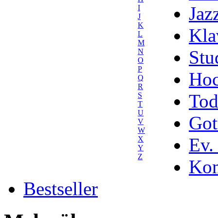
Jaz
I
J
K
Kla
L
M
Stu
N
O
P
Hoc
Q
R
Tod
S
T
U
Got
V
W
Ev.
X
Y
Z
Kom
Bestseller