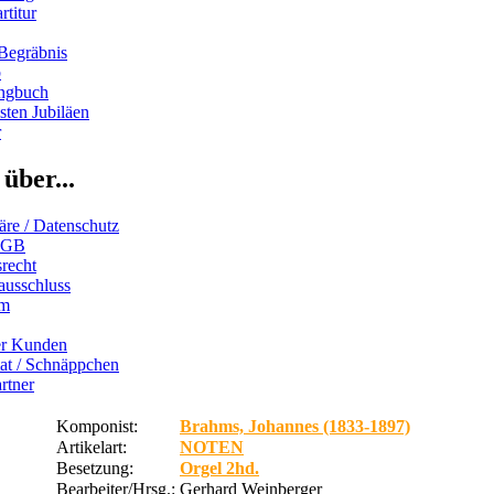
rtitur
Begräbnis
b
ngbuch
ten Jubiläen
r
über...
äre / Datenschutz
AGB
recht
ausschluss
um
er Kunden
iat / Schnäppchen
rtner
Komponist:
Brahms, Johannes (1833-1897)
Artikelart:
NOTEN
Besetzung:
Orgel 2hd.
Bearbeiter/Hrsg.:
Gerhard Weinberger