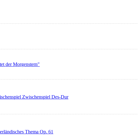
tet der Morgenstern"
wischenspiel Zwischenspiel Des-Dur
äterländisches Thema Op. 61