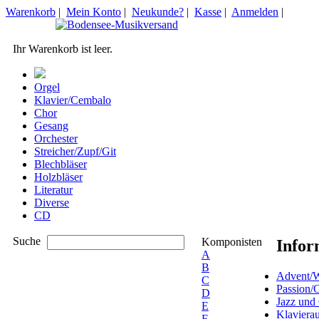
Warenkorb
|
Mein Konto
|
Neukunde?
|
Kasse
|
Anmelden
|
Ihr Warenkorb ist leer.
Orgel
Klavier/Cembalo
Chor
Gesang
Orchester
Streicher/Zupf/Git
Blechbläser
Holzbläser
Literatur
Diverse
CD
Suche
Komponisten
Infor
A
B
Advent/W
C
Passion/
D
Jazz und
E
Klaviera
F