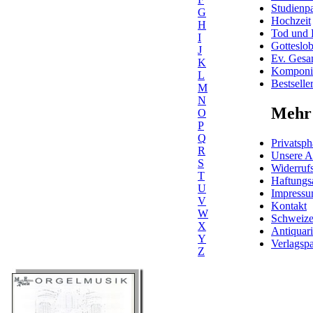
Studienpa
G
Hochzeit
H
Tod und 
I
Gotteslo
J
Ev. Gesa
K
Komponis
L
Bestselle
M
N
Mehr 
O
P
Q
Privatsph
R
Unsere 
S
Widerrufs
T
Haftungs
U
Impress
V
Kontakt
W
Schweiz
X
Antiquar
Y
Verlagspa
Z