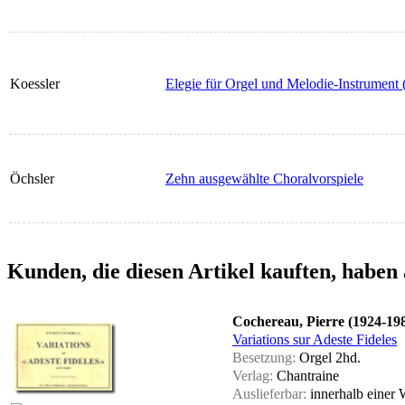
Koessler
Elegie für Orgel und Melodie-Instrument 
Öchsler
Zehn ausgewählte Choralvorspiele
Kunden, die diesen Artikel kauften, haben 
Cochereau, Pierre (1924-19
Variations sur Adeste Fideles
Besetzung:
Orgel 2hd.
Verlag:
Chantraine
Auslieferbar:
innerhalb einer