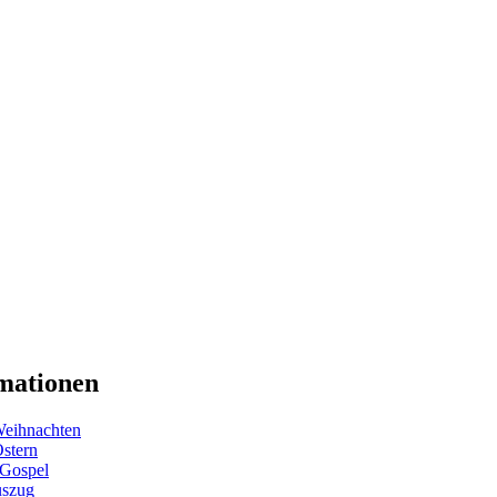
mationen
eihnachten
Ostern
 Gospel
uszug