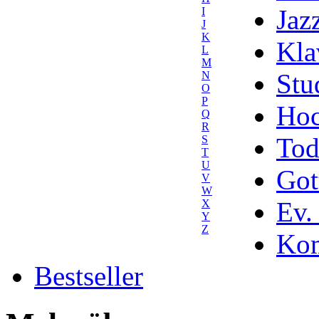
Jaz
I
J
K
Kla
L
M
Stu
N
O
P
Hoc
Q
R
Tod
S
T
U
Got
V
W
Ev.
X
Y
Z
Kom
Bestseller