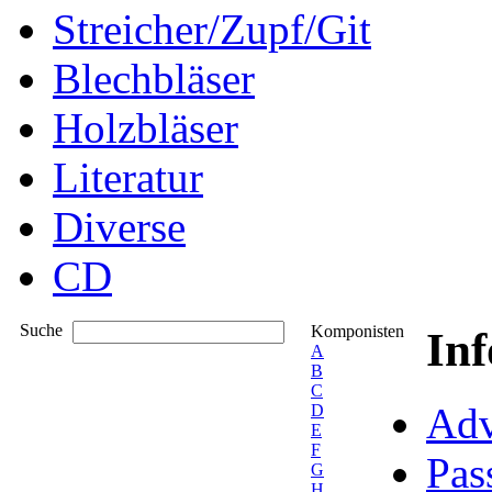
Streicher/Zupf/Git
Blechbläser
Holzbläser
Literatur
Diverse
CD
Suche
Komponisten
In
A
B
C
Adv
D
E
F
Pas
G
H