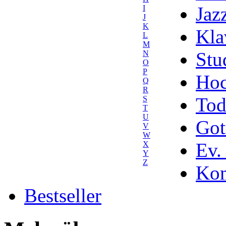
Jaz
I
J
K
Kla
L
M
Stu
N
O
P
Hoc
Q
R
Tod
S
T
U
Got
V
W
Ev.
X
Y
Z
Kom
Bestseller