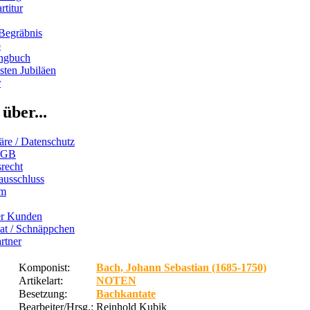
rtitur
Begräbnis
b
ngbuch
ten Jubiläen
r
über...
äre / Datenschutz
AGB
recht
ausschluss
um
er Kunden
iat / Schnäppchen
rtner
Komponist:
Bach, Johann Sebastian (1685-1750)
Artikelart:
NOTEN
Besetzung:
Bachkantate
Bearbeiter/Hrsg.:
Reinhold Kubik