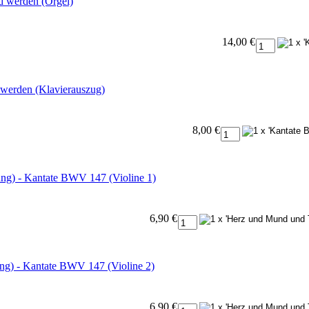
d werden (Orgel)
14,00 €
 werden (Klavierauszug)
8,00 €
ng) - Kantate BWV 147 (Violine 1)
6,90 €
ng) - Kantate BWV 147 (Violine 2)
6,90 €