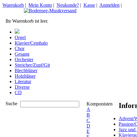
Warenkorb
|
Mein Konto
|
Neukunde?
|
Kasse
|
Anmelden
|
Ihr Warenkorb ist leer.
Orgel
Klavier/Cembalo
Chor
Gesang
Orchester
Streicher/Zupf/Git
Blechbläser
Holzbläser
Literatur
Diverse
CD
Suche
Komponisten
Infor
A
B
Advent/W
C
Passion/
D
Jazz und
E
Klaviera
F