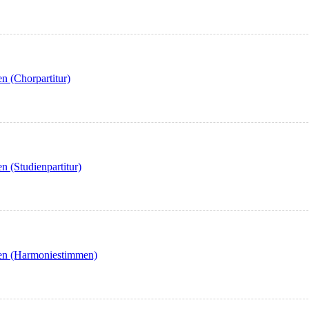
n (Chorpartitur)
 (Studienpartitur)
den (Harmoniestimmen)