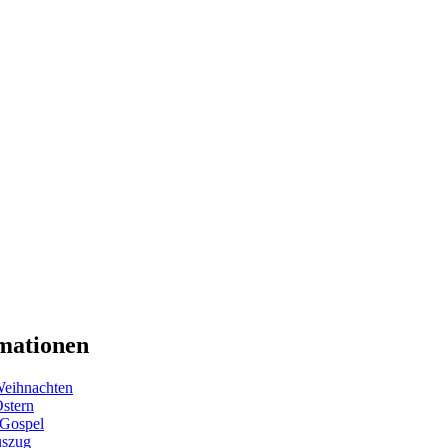
mationen
eihnachten
Ostern
 Gospel
uszug