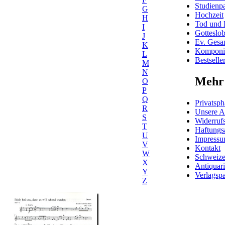
Studienpa
G
Hochzeit
H
Tod und 
I
Gotteslo
J
Ev. Gesa
K
Komponis
L
Bestselle
M
N
Mehr 
O
P
Q
Privatsph
R
Unsere 
S
Widerrufs
T
Haftungs
U
Impress
V
Kontakt
W
Schweiz
X
Antiquar
Y
Verlagspa
Z