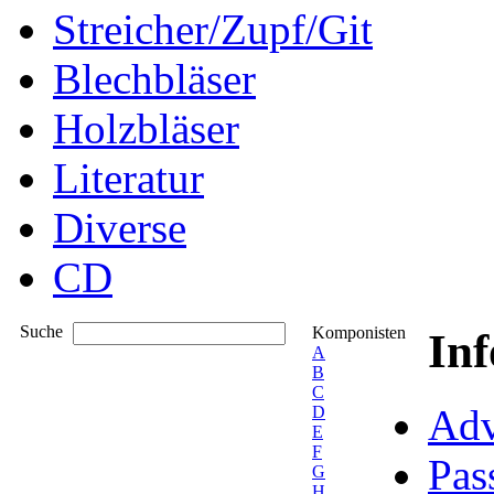
Streicher/Zupf/Git
Blechbläser
Holzbläser
Literatur
Diverse
CD
Suche
Komponisten
In
A
B
C
Adv
D
E
F
Pas
G
H