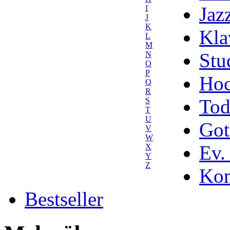
Jaz
I
J
K
Kla
L
M
Stu
N
O
P
Hoc
Q
R
Tod
S
T
U
Got
V
W
Ev.
X
Y
Z
Kom
Bestseller