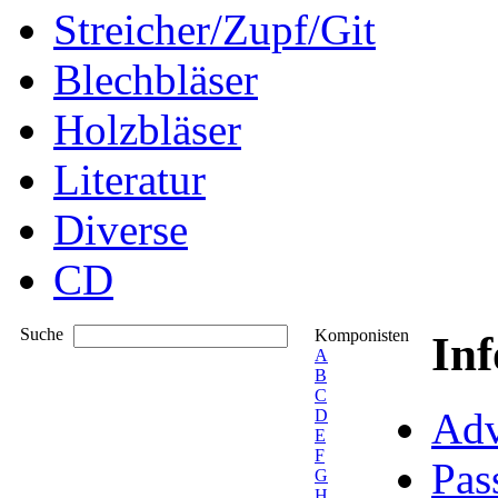
Streicher/Zupf/Git
Blechbläser
Holzbläser
Literatur
Diverse
CD
Suche
Komponisten
In
A
B
C
Adv
D
E
F
Pas
G
H