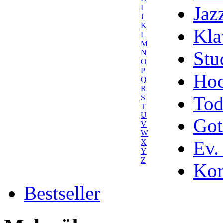
Jaz
I
J
K
Kla
L
M
Stu
N
O
P
Hoc
Q
R
Tod
S
T
U
Got
V
W
Ev.
X
Y
Z
Kom
Bestseller