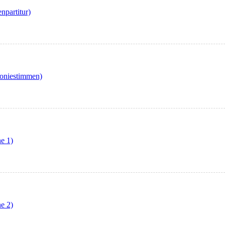
partitur)
oniestimmen)
e 1)
e 2)