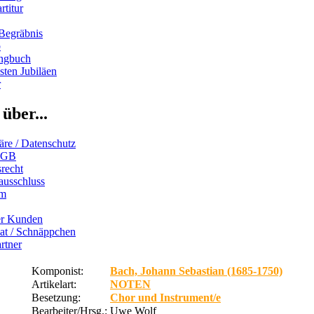
rtitur
Begräbnis
b
ngbuch
ten Jubiläen
r
über...
äre / Datenschutz
AGB
recht
ausschluss
um
er Kunden
iat / Schnäppchen
rtner
Komponist:
Bach, Johann Sebastian (1685-1750)
Artikelart:
NOTEN
Besetzung:
Chor und Instrument/e
Bearbeiter/Hrsg.:
Uwe Wolf