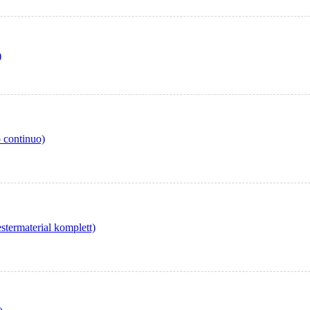
)
 continuo)
ermaterial komplett)