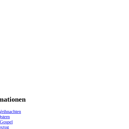
mationen
eihnachten
Ostern
 Gospel
uszug