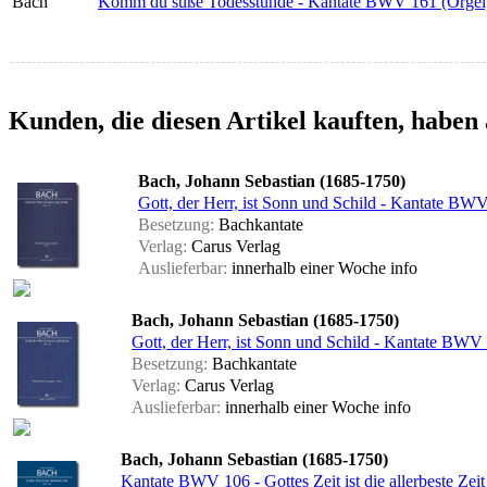
Bach
Komm du süße Todesstunde - Kantate BWV 161 (Orgel
Kunden, die diesen Artikel kauften, haben 
Bach, Johann Sebastian (1685-1750)
Gott, der Herr, ist Sonn und Schild - Kantate BWV 
Besetzung:
Bachkantate
Verlag:
Carus Verlag
Auslieferbar:
innerhalb einer Woche
info
Bach, Johann Sebastian (1685-1750)
Gott, der Herr, ist Sonn und Schild - Kantate BWV
Besetzung:
Bachkantate
Verlag:
Carus Verlag
Auslieferbar:
innerhalb einer Woche
info
Bach, Johann Sebastian (1685-1750)
Kantate BWV 106 - Gottes Zeit ist die allerbeste Zei