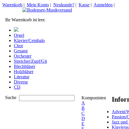
Warenkorb
|
Mein Konto
|
Neukunde?
|
Kasse
|
Anmelden
|
Ihr Warenkorb ist leer.
Orgel
Klavier/Cembalo
Chor
Gesang
Orchester
Streicher/Zupf/Git
Blechbläser
Holzbläser
Literatur
Diverse
CD
Suche
Komponisten
Infor
A
B
Advent/W
C
Passion/
D
Jazz und
E
Klaviera
F