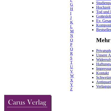
Studienpa
G
Hochzeit
H
Tod und 
I
Gotteslo
J
Ev. Gesa
K
Komponis
L
Bestselle
M
N
Mehr 
O
P
Q
Privatsph
R
Unsere 
S
Widerrufs
T
Haftungs
U
Impress
V
Kontakt
W
Schweiz
X
Antiquar
Y
Verlagspa
Z