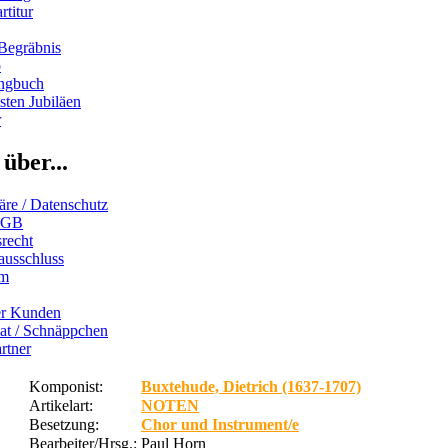
rtitur
Begräbnis
b
ngbuch
ten Jubiläen
r
über...
äre / Datenschutz
AGB
recht
ausschluss
um
er Kunden
iat / Schnäppchen
rtner
Komponist:
Buxtehude, Dietrich (1637-1707)
Artikelart:
NOTEN
Besetzung:
Chor und Instrument/e
Bearbeiter/Hrsg.:
Paul Horn