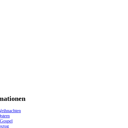
mationen
eihnachten
Ostern
 Gospel
uszug