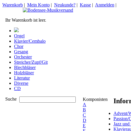
Warenkorb
|
Mein Konto
|
Neukunde?
|
Kasse
|
Anmelden
|
Ihr Warenkorb ist leer.
Orgel
Klavier/Cembalo
Chor
Gesang
Orchester
Streicher/Zupf/Git
Blechbläser
Holzbläser
Literatur
Diverse
CD
Suche
Komponisten
Infor
A
B
Advent/W
C
Passion/
D
Jazz und
E
Klaviera
F