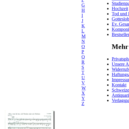
Studienpa
G
Hochzeit
H
Tod und 
I
Gotteslo
J
Ev. Gesa
K
Komponis
L
Bestselle
M
N
Mehr 
O
P
Q
Privatsph
R
Unsere 
S
Widerrufs
T
Haftungs
U
Impress
V
Kontakt
W
Schweiz
X
Antiquar
Y
Verlagspa
Z