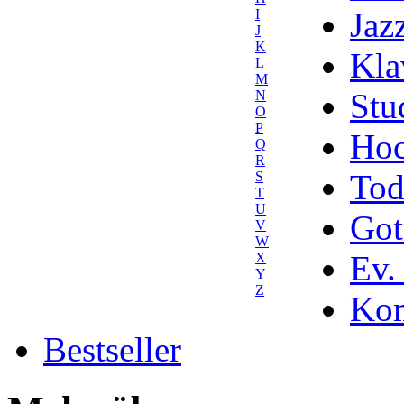
Jaz
I
J
K
Kla
L
M
Stu
N
O
P
Hoc
Q
R
Tod
S
T
U
Got
V
W
Ev.
X
Y
Z
Kom
Bestseller