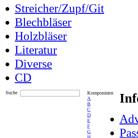
Streicher/Zupf/Git
Blechbläser
Holzbläser
Literatur
Diverse
CD
Suche
Komponisten
In
A
B
C
Adv
D
E
F
Pas
G
H