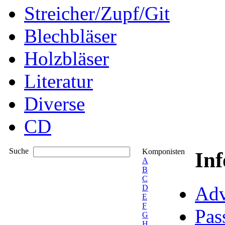
Streicher/Zupf/Git
Blechbläser
Holzbläser
Literatur
Diverse
CD
Suche
Komponisten
In
A
B
C
Adv
D
E
F
Pas
G
H