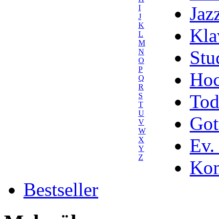
Jaz
I
J
K
Kla
L
M
Stu
N
O
P
Hoc
Q
R
Tod
S
T
U
Got
V
W
Ev.
X
Y
Z
Kom
Bestseller