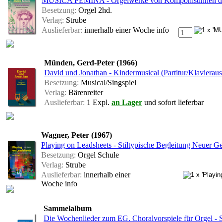
MUSICA FEMINA - Orgelwerke von Komponistinnen des 
Besetzung:
Orgel 2hd.
Verlag:
Strube
Auslieferbar:
innerhalb einer Woche
info
Münden, Gerd-Peter (1966)
David und Jonathan - Kindermusical (Partitur/Klavierau
Besetzung:
Musical/Singspiel
Verlag:
Bärenreiter
Auslieferbar:
1 Expl.
an Lager
und sofort lieferbar
Wagner, Peter (1967)
Playing on Leadsheets - Stiltypische Begleitung Neuer Gei
Besetzung:
Orgel Schule
Verlag:
Strube
Auslieferbar:
innerhalb einer
Woche
info
Sammelalbum
Die Wochenlieder zum EG. Choralvorspiele für Orgel -