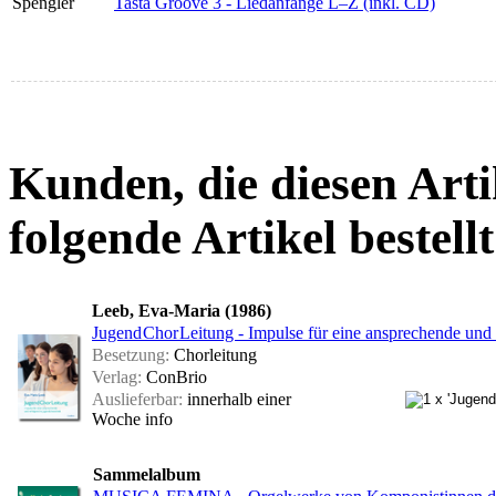
Spengler
Tasta Groove 3 - Liedanfänge L–Z (inkl. CD)
Kunden, die diesen Arti
folgende Artikel bestellt
Leeb, Eva-Maria (1986)
Jugend Chor Leitung - Impulse für eine ansprechende und 
Besetzung:
Chorleitung
Verlag:
ConBrio
Auslieferbar:
innerhalb einer
Woche
info
Sammelalbum