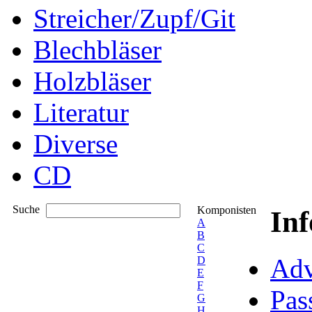
Streicher/Zupf/Git
Blechbläser
Holzbläser
Literatur
Diverse
CD
Suche
Komponisten
In
A
B
C
Adv
D
E
F
Pas
G
H