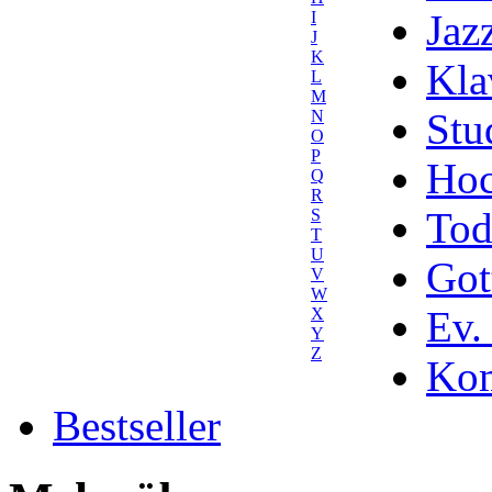
Jaz
I
J
K
Kla
L
M
Stu
N
O
P
Hoc
Q
R
Tod
S
T
U
Got
V
W
Ev.
X
Y
Z
Kom
Bestseller