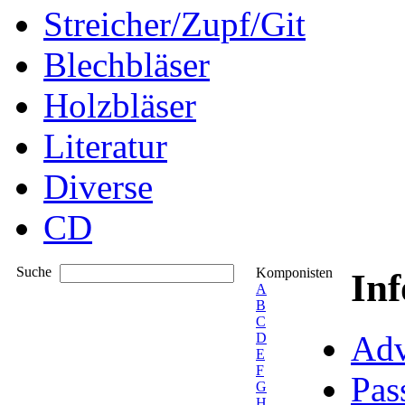
Streicher/Zupf/Git
Blechbläser
Holzbläser
Literatur
Diverse
CD
Suche
Komponisten
In
A
B
C
Adv
D
E
F
Pas
G
H