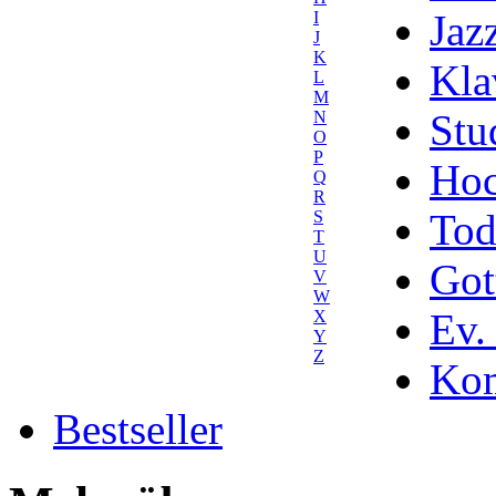
Jaz
I
J
K
Kla
L
M
Stu
N
O
P
Hoc
Q
R
Tod
S
T
U
Got
V
W
Ev.
X
Y
Z
Kom
Bestseller