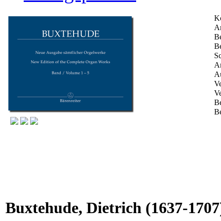
K
Ar
Be
Be
Sc
An
Au
Ve
Ve
B
Be
Buxtehude, Dietrich
(1637-1707