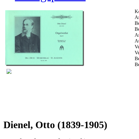
K
Ar
Be
Be
An
Au
Ve
Ve
B
Be
Dienel, Otto
(1839-1905)