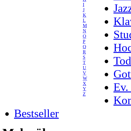
Jaz
I
J
K
Kla
L
M
Stu
N
O
P
Hoc
Q
R
Tod
S
T
U
Got
V
W
Ev.
X
Y
Z
Kom
Bestseller