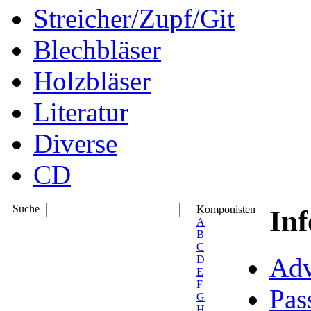
Streicher/Zupf/Git
Blechbläser
Holzbläser
Literatur
Diverse
CD
Suche
Komponisten
In
A
B
C
Adv
D
E
F
Pas
G
H