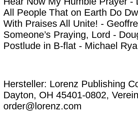
Hear Now My Humble Prayer - 
All People That on Earth Do Dwe
With Praises All Unite! - Geoff
Someone’s Praying, Lord - Do
Postlude in B-flat - Michael Ry
Hersteller: Lorenz Publishing C
Dayton, OH 45401-0802, Verein
order@lorenz.com