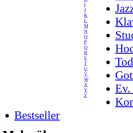
Jaz
I
J
K
Kla
L
M
Stu
N
O
P
Hoc
Q
R
Tod
S
T
U
Got
V
W
Ev.
X
Y
Z
Kom
Bestseller