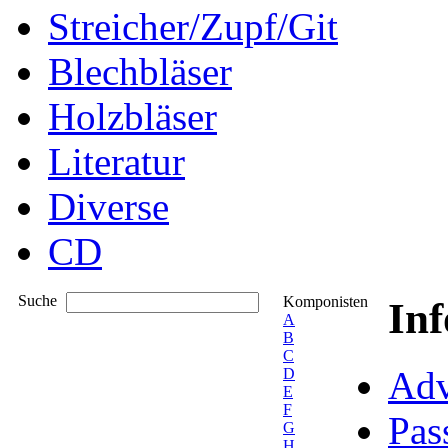
Streicher/Zupf/Git
Blechbläser
Holzbläser
Literatur
Diverse
CD
Suche
Komponisten
In
A
B
C
Adv
D
E
F
Pas
G
H