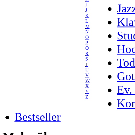
Jaz
I
J
K
Kla
L
M
Stu
N
O
P
Hoc
Q
R
Tod
S
T
U
Got
V
W
Ev.
X
Y
Z
Kom
Bestseller