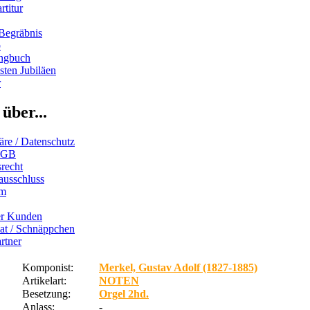
rtitur
Begräbnis
b
ngbuch
ten Jubiläen
r
über...
äre / Datenschutz
AGB
recht
ausschluss
um
er Kunden
iat / Schnäppchen
rtner
Komponist:
Merkel, Gustav Adolf (1827-1885)
Artikelart:
NOTEN
Besetzung:
Orgel 2hd.
Anlass:
-