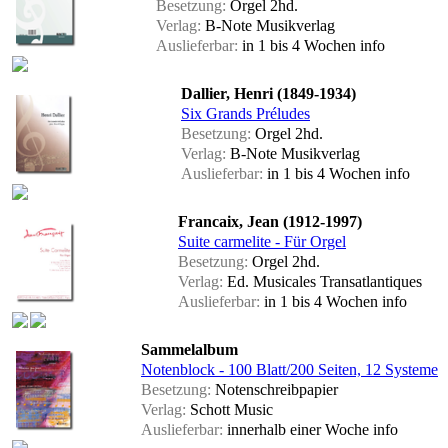
Besetzung:
Orgel 2hd.
Verlag:
B-Note Musikverlag
Auslieferbar:
in 1 bis 4 Wochen
info
Dallier, Henri (1849-1934)
Six Grands Préludes
Besetzung:
Orgel 2hd.
Verlag:
B-Note Musikverlag
Auslieferbar:
in 1 bis 4 Wochen
info
Francaix, Jean (1912-1997)
Suite carmelite - Für Orgel
Besetzung:
Orgel 2hd.
Verlag:
Ed. Musicales Transatlantiques
Auslieferbar:
in 1 bis 4 Wochen
info
Sammelalbum
Notenblock - 100 Blatt/200 Seiten, 12 Systeme
Besetzung:
Notenschreibpapier
Verlag:
Schott Music
Auslieferbar:
innerhalb einer Woche
info