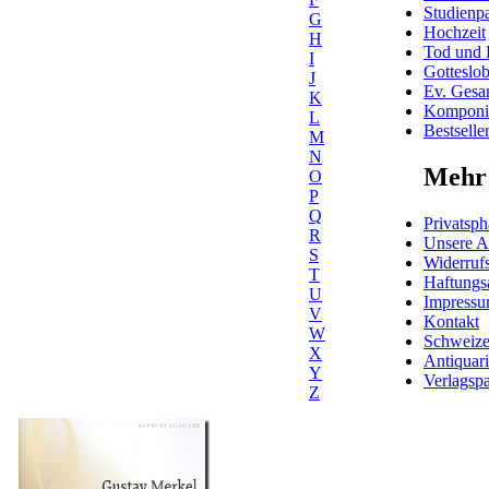
Studienpa
G
Hochzeit
H
Tod und 
I
Gotteslo
J
Ev. Gesa
K
Komponis
L
Bestselle
M
N
Mehr 
O
P
Q
Privatsph
R
Unsere 
S
Widerrufs
T
Haftungs
U
Impress
V
Kontakt
W
Schweiz
X
Antiquar
Y
Verlagspa
Z