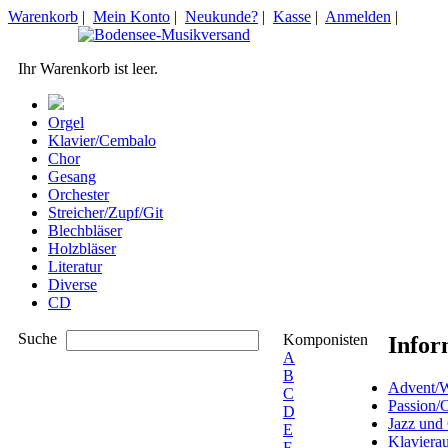
Warenkorb
|
Mein Konto
|
Neukunde?
|
Kasse
|
Anmelden
|
Ihr Warenkorb ist leer.
Orgel
Klavier/Cembalo
Chor
Gesang
Orchester
Streicher/Zupf/Git
Blechbläser
Holzbläser
Literatur
Diverse
CD
Suche
Komponisten
Infor
A
B
Advent/W
C
Passion/
D
Jazz und
E
Klaviera
F