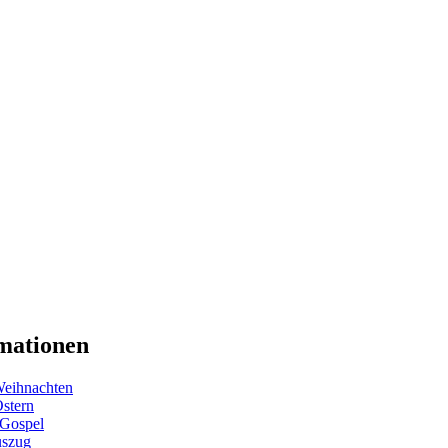
mationen
eihnachten
Ostern
 Gospel
uszug