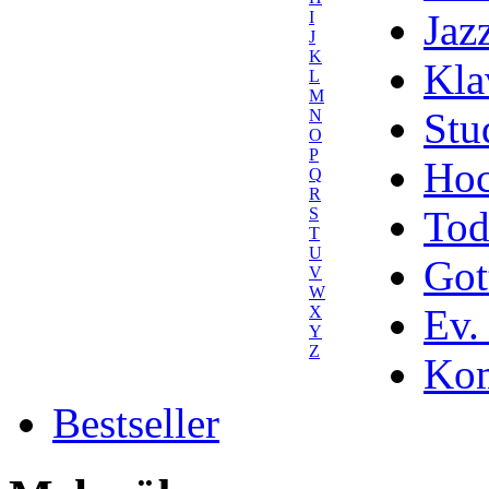
Jaz
I
J
K
Kla
L
M
Stu
N
O
P
Hoc
Q
R
Tod
S
T
U
Got
V
W
Ev.
X
Y
Z
Kom
Bestseller