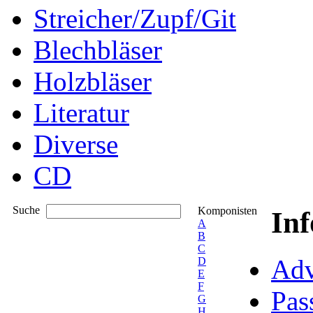
Streicher/Zupf/Git
Blechbläser
Holzbläser
Literatur
Diverse
CD
Suche
Komponisten
In
A
B
C
Adv
D
E
F
Pas
G
H