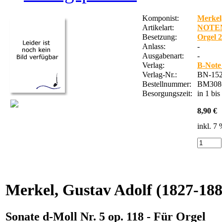
Komponist:
Merkel
Artikelart:
NOTE
Besetzung:
Orgel 
Anlass:
-
Ausgabenart:
-
Verlag:
B-Note
Verlag-Nr.:
BN-152
Bestellnummer:
BM308
Besorgungszeit:
in 1 bi
8,90 €
inkl. 7
Merkel, Gustav Adolf
(1827-188
Sonate d-Moll Nr. 5 op. 118 - Für Orgel