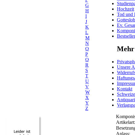
Studienpa
G
Hochzeit
H
Tod und 
I
Gotteslo
J
Ev. Gesa
K
Komponis
L
Bestselle
M
N
Mehr 
O
P
Q
Privatsph
R
Unsere 
S
Widerrufs
T
Haftungs
U
Impress
V
Kontakt
W
Schweiz
X
Antiquar
Y
Verlagspa
Z
Komponis
Artikelart
Besetzung
Anlass: