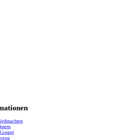
mationen
eihnachten
Ostern
 Gospel
uszug