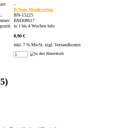
rt:
-
B-Note Musikverlag
.:
BN-15225
ummer:
BM308617
szeit:
in 1 bis 4 Wochen
info
8,90 €
inkl. 7 % MwSt. zzgl.
Versandkosten
5)