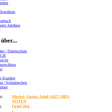
rtitur
Begräbnis
b
ngbuch
ten Jubiläen
r
über...
äre / Datenschutz
AGB
recht
ausschluss
um
er Kunden
iat / Schnäppchen
rtner
t:
Merkel, Gustav Adolf (1827-1885)
:
NOTEN
:
Orgel 2hd.
-