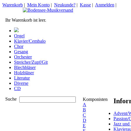
Warenkorb
|
Mein Konto
|
Neukunde?
|
Kasse
|
Anmelden
|
Ihr Warenkorb ist leer.
Orgel
Klavier/Cembalo
Chor
Gesang
Orchester
Streicher/Zupf/Git
Blechbläser
Holzbläser
Literatur
Diverse
CD
Suche
Komponisten
Infor
A
B
Advent/W
C
Passion/
D
Jazz und
E
Klaviera
F