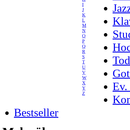
Jaz
I
J
K
Kla
L
M
Stu
N
O
P
Hoc
Q
R
Tod
S
T
U
Got
V
W
Ev.
X
Y
Z
Kom
Bestseller