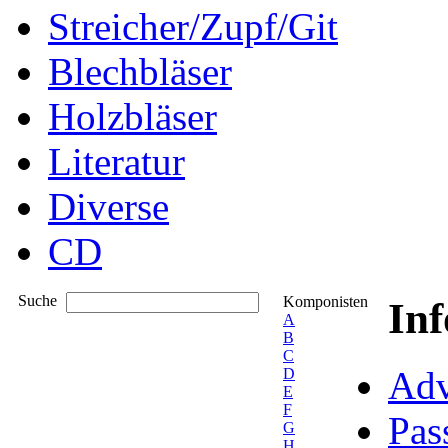
Streicher/Zupf/Git
Blechbläser
Holzbläser
Literatur
Diverse
CD
Suche
Komponisten
In
A
B
C
Adv
D
E
F
Pas
G
H