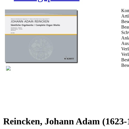
Kom
Arti
Bes
Bear
Schw
Anla
Aus
Verl
Verl
Bes
Bes
Reincken, Johann Adam
(1623-