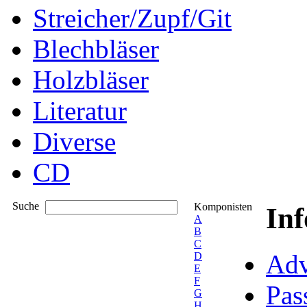
Streicher/Zupf/Git
Blechbläser
Holzbläser
Literatur
Diverse
CD
Suche
Komponisten
In
A
B
C
Adv
D
E
F
Pas
G
H