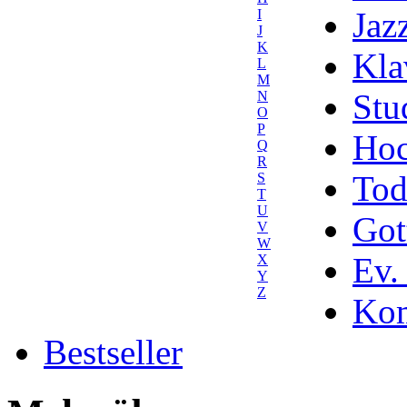
Jaz
I
J
K
Kla
L
M
Stu
N
O
P
Hoc
Q
R
Tod
S
T
U
Got
V
W
Ev.
X
Y
Z
Kom
Bestseller