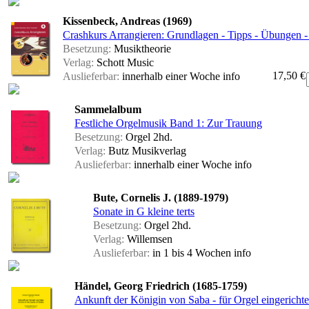
Kissenbeck, Andreas (1969)
Crashkurs Arrangieren: Grundlagen - Tipps - Übungen -
Besetzung:
Musiktheorie
Verlag:
Schott Music
17,50 €
Auslieferbar:
innerhalb einer Woche
info
Sammelalbum
Festliche Orgelmusik Band 1: Zur Trauung
Besetzung:
Orgel 2hd.
Verlag:
Butz Musikverlag
Auslieferbar:
innerhalb einer Woche
info
Bute, Cornelis J. (1889-1979)
Sonate in G kleine terts
Besetzung:
Orgel 2hd.
Verlag:
Willemsen
Auslieferbar:
in 1 bis 4 Wochen
info
Händel, Georg Friedrich (1685-1759)
Ankunft der Königin von Saba - für Orgel eingerichte