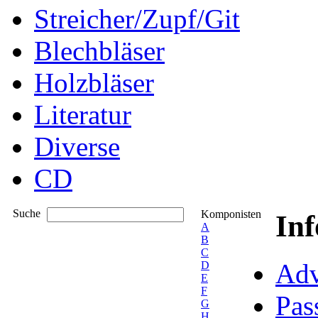
Streicher/Zupf/Git
Blechbläser
Holzbläser
Literatur
Diverse
CD
Suche
Komponisten
In
A
B
C
Adv
D
E
F
Pas
G
H