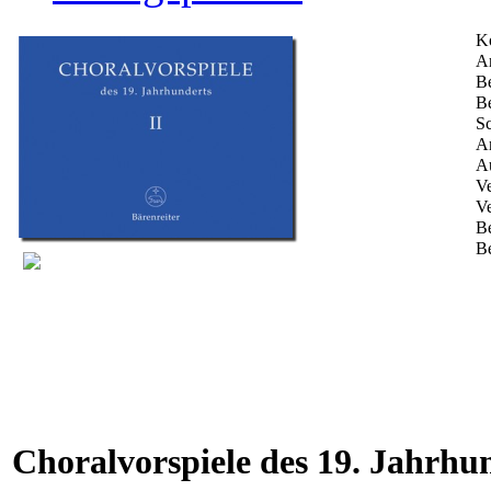
K
Ar
Be
Be
Sc
An
Au
Ve
Ve
B
Be
Choralvorspiele des 19. Jahrhu