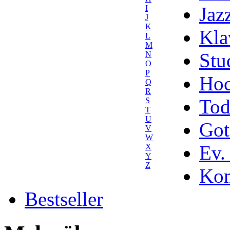
Jaz
I
J
K
Kla
L
M
Stu
N
O
P
Hoc
Q
R
Tod
S
T
U
Got
V
W
Ev.
X
Y
Z
Kom
Bestseller