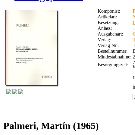
Komponist:
P
Artikelart:
Besetzung:
C
Anlass:
-
Ausgabenart:
C
Verlag:
Verlag-Nr.:
T
Bestellnummer:
Mindestabnahme:
2
7
Besorgungszeit:
W
1
i
Palmeri, Martín
(1965)