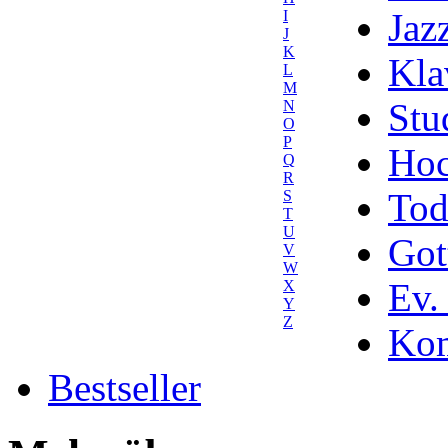
Jaz
I
J
K
Kla
L
M
Stu
N
O
P
Hoc
Q
R
Tod
S
T
U
Got
V
W
Ev.
X
Y
Z
Kom
Bestseller