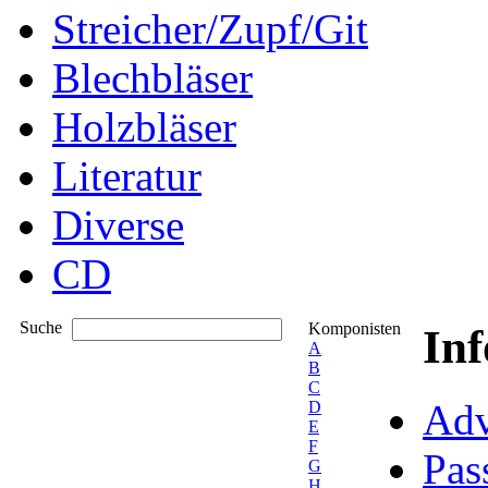
Streicher/Zupf/Git
Blechbläser
Holzbläser
Literatur
Diverse
CD
Suche
Komponisten
In
A
B
C
Adv
D
E
F
Pas
G
H