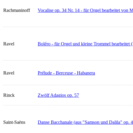
Rachmaninoff
Vocalise op. 34 Nr. 14 - für Orgel bearbeitet von 
Ravel
Boléro - für Orgel und kleine Trommel bearbeitet 
Ravel
Prélude - Berceuse - Habanera
Rinck
Zwölf Adagios op. 57
Saint-Saëns
Danse Bacchanale (aus "Samson und Dalila" op. 47