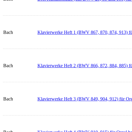
Bach
Klavierwerke Heft 1 (BWV 867, 870, 874, 913) fü
Bach
Klavierwerke Heft 2 (BWV 866, 872, 884, 885) fü
Bach
Klavierwerke Heft 3 (BWV 849, 904, 912) für Org