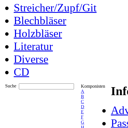
Streicher/Zupf/Git
Blechbläser
Holzbläser
Literatur
Diverse
CD
Suche
Komponisten
In
A
B
C
Adv
D
E
F
Pas
G
H