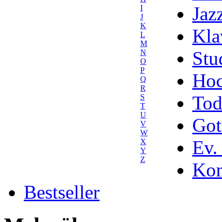
Jaz
I
J
K
Kla
L
M
Stu
N
O
P
Hoc
Q
R
Tod
S
T
U
Got
V
W
Ev.
X
Y
Z
Kom
Bestseller